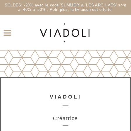
SOLDES: -20% avec le code 'SUMMER' & 'LES ARCHIVES' sont
à -40% à -50% . Petit plus, la livraison est offerte!
VIADOLI
Créatrice