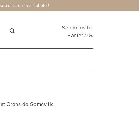
ouhaite un très bel été !
Se connecter
Panier
/
0
€
int-Orens de Gameville