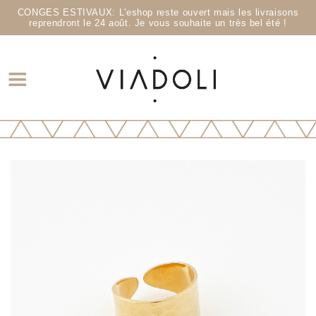
CONGES ESTIVAUX: L'eshop reste ouvert mais les livraisons
reprendront le 24 août. Je vous souhaite un très bel été !