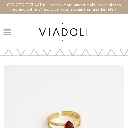
CONGES ESTIVAUX: L'eshop reste ouvert mais les livraisons
reprendront le 24 août. Je vous souhaite un très bel été !