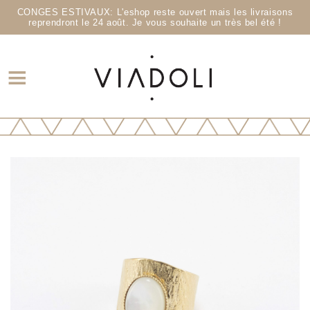
CONGES ESTIVAUX: L'eshop reste ouvert mais les livraisons
reprendront le 24 août. Je vous souhaite un très bel été !