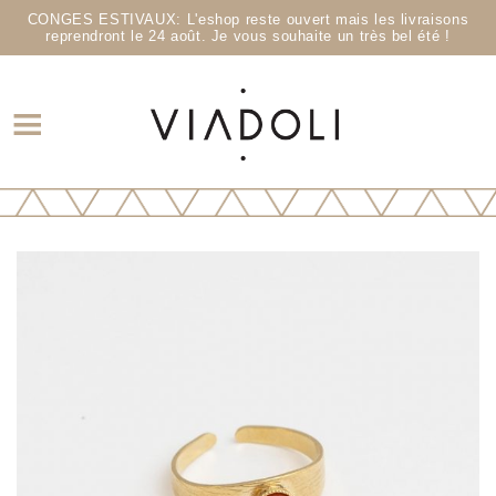
CONGES ESTIVAUX: L'eshop reste ouvert mais les livraisons
reprendront le 24 août. Je vous souhaite un très bel été !