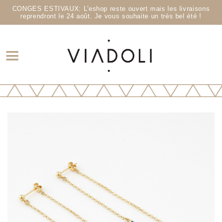
CONGES ESTIVAUX: L'eshop reste ouvert mais les livraisons
reprendront le 24 août. Je vous souhaite un très bel été !