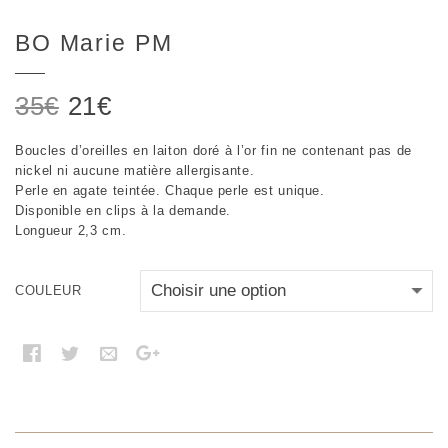
BO Marie PM
Le
Le
35
€
21
€
prix
prix
Boucles d’oreilles en laiton doré à l’or fin ne contenant pas de
initial
actuel
nickel ni aucune matière allergisante.
était :
est :
Perle en agate teintée. Chaque perle est unique.
Disponible en clips à la demande.
35€.
21€.
Longueur 2,3 cm.
COULEUR