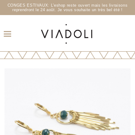
CONGES ESTIVAUX: L'eshop reste ouvert mais les livraisons
reprendront le 24 août. Je vous souhaite un très bel été !