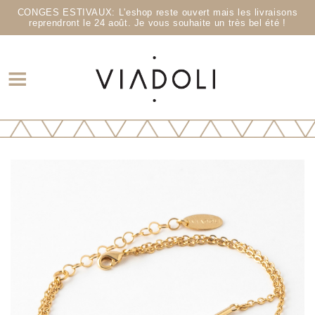
CONGES ESTIVAUX: L'eshop reste ouvert mais les livraisons
reprendront le 24 août. Je vous souhaite un très bel été !