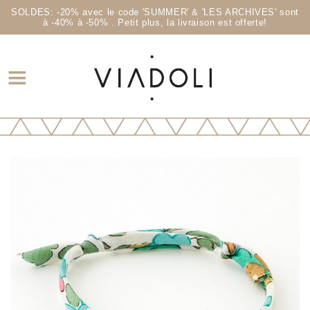
SOLDES: -20% avec le code 'SUMMER' & 'LES ARCHIVES' sont
à -40% à -50% . Petit plus, la livraison est offerte!