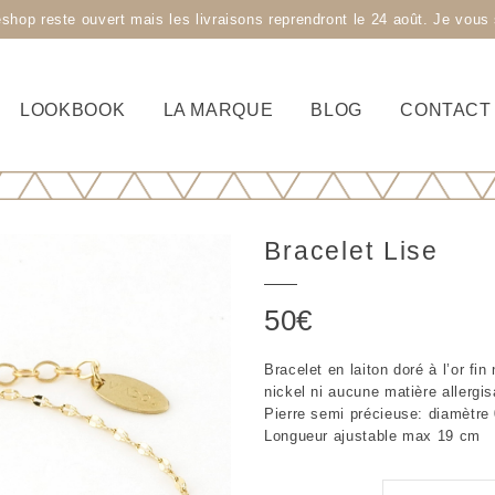
 reste ouvert mais les livraisons reprendront le 24 août. Je vous s
LOOKBOOK
LA MARQUE
BLOG
CONTACT
Bracelet Lise
50
€
Bracelet en laiton doré à l’or fi
nickel ni aucune matière allergis
Pierre semi précieuse: diamètre
Longueur ajustable max 19 cm