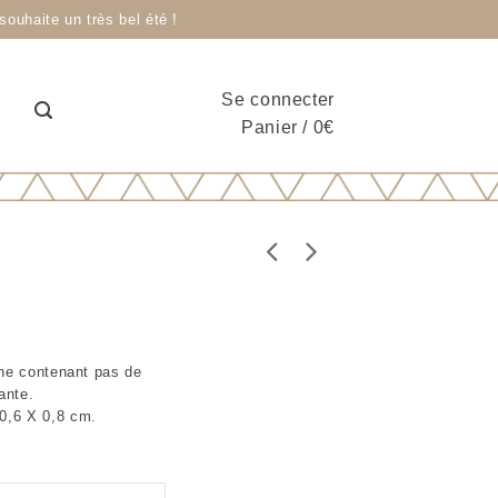
ouhaite un très bel été !
Se connecter
Panier
/
0
€
n ne contenant pas de
ante.
 0,6 X 0,8 cm.