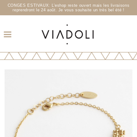
CONGES ESTIVAUX: L'eshop reste ouvert mais les livraisons
reprendront le 24 août. Je vous souhaite un très bel été !