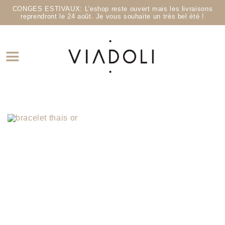
CONGES ESTIVAUX: L'eshop reste ouvert mais les livraisons
reprendront le 24 août. Je vous souhaite un très bel été !