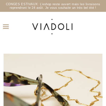
CONGES ESTIVAUX: L'eshop reste ouvert mais les livraisons
reprendront le 24 août. Je vous souhaite un très bel été !