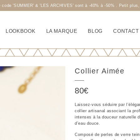
code 'SUMMER' & 'LES ARCHIVES' sont à -40% à -50% . Petit plus, la 
LOOKBOOK
LA MARQUE
BLOG
CONTACT
Collier Aimée
80
€
Laissez-vous séduire par l’éléga
collier artisanal associant la pr
intenses à la douceur naturelle d
d’eau douce.
Composé de perles de verre tei