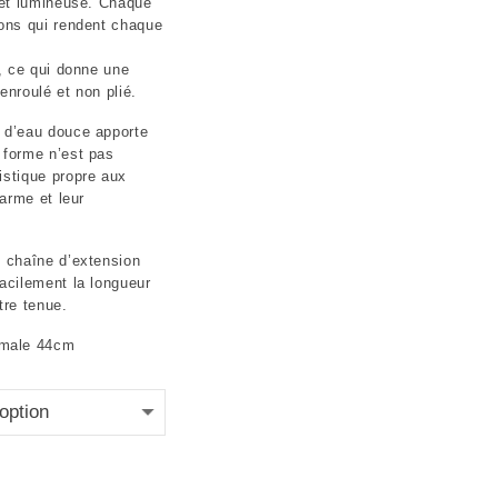
e et lumineuse. Chaque
ions qui rendent chaque
é, ce qui donne une
enroulé et non plié.
e d’eau douce apporte
 forme n’est pas
istique propre aux
harme et leur
e chaîne d’extension
facilement la longueur
tre tenue.
imale 44cm