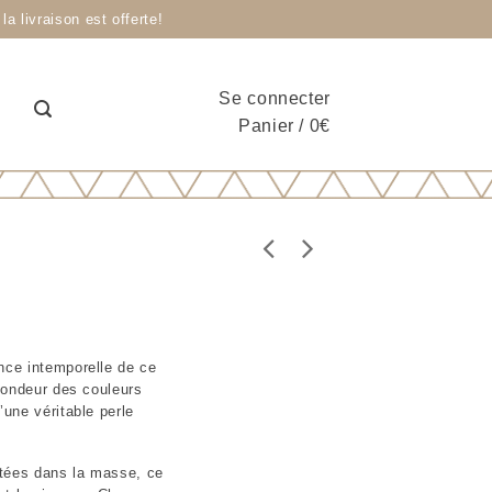
livraison est offerte!
Se connecter
Panier
/
0
€
nce intemporelle de ce
ofondeur des couleurs
’une véritable perle
ntées dans la masse, ce