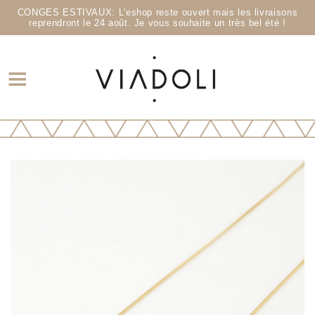
CONGES ESTIVAUX: L'eshop reste ouvert mais les livraisons
reprendront le 24 août. Je vous souhaite un très bel été !