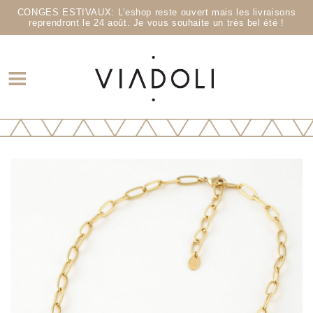
CONGES ESTIVAUX: L'eshop reste ouvert mais les livraisons
reprendront le 24 août. Je vous souhaite un très bel été !