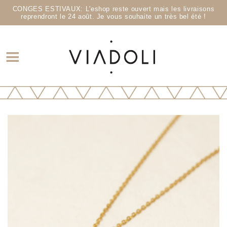
CONGES ESTIVAUX: L'eshop reste ouvert mais les livraisons
reprendront le 24 août. Je vous souhaite un très bel été !