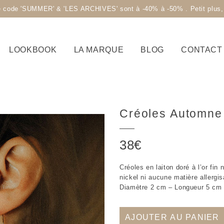
code 'SUMMER' & 'LES ARCHIVES' sont à -40% à -50% . Petit plus, la 
LOOKBOOK
LA MARQUE
BLOG
CONTACT
Créoles Automne
38
€
Créoles en laiton doré à l’or fin
nickel ni aucune matière allergis
Diamètre 2 cm – Longueur 5 cm
AJOUTER AU PANIER