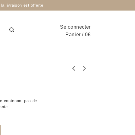
livraison est offerte!
Se connecter
Panier
/
0
€
 ne contenant pas de
ante.