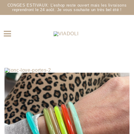
CONGES ESTIVAUX: L'eshop reste ouvert mais les livraisons
reprendront le 24 août. Je vous souhaite un très bel été !