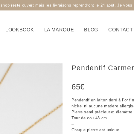
 reste ouvert mais les livraisons reprendront le 24 août. Je vous s
LOOKBOOK
LA MARQUE
BLOG
CONTACT
Pendentif Carme
65
€
Pendentif en laiton doré à l’or f
nickel ni aucune matière allergis
Pierre semi précieuse: diamètre
Tour de cou 48 cm.
–
Chaque pierre est unique.