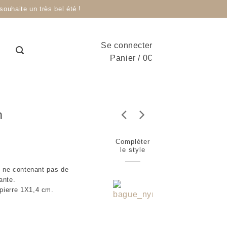
ouhaite un très bel été !
Se connecter
Panier
/
0
€
n
Compléter
le style
in ne contenant pas de
ante.
 pierre 1X1,4 cm.