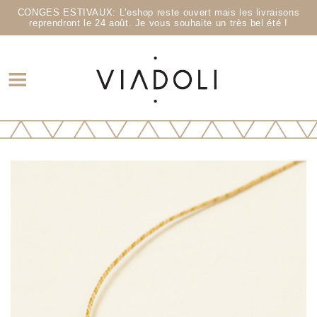
CONGES ESTIVAUX: L'eshop reste ouvert mais les livraisons
reprendront le 24 août. Je vous souhaite un très bel été !