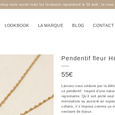
 reste ouvert mais les livraisons reprendront le 24 août. Je vous s
LOOKBOOK
LA MARQUE
BLOG
CONTACT
Pendentif fleur H
55
€
Laissez-vous séduire par la déli
ce pendentif. Inspiré d’une natur
rayonnante. Qu’il soit porté seu
minimaliste ou associé en super
colliers, il s’impose comme un i
vestiaire de bijoux.