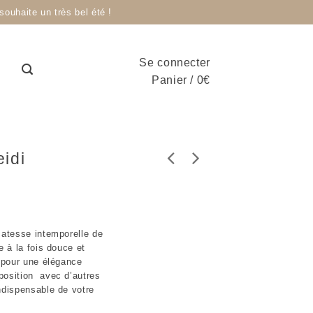
ouhaite un très bel été !
Se connecter
Panier
/
0
€
eidi
catesse intemporelle de
e à la fois douce et
l pour une élégance
position avec d’autres
ndispensable de votre