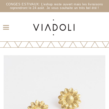
CONGES ESTIVAUX: L'eshop reste ouvert mais les livraisons
reprendront le 24 août. Je vous souhaite un très bel été !