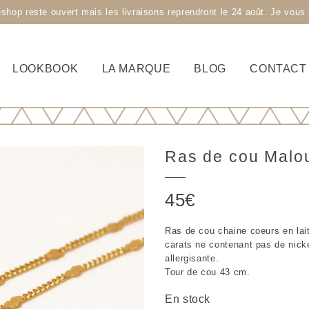
 reste ouvert mais les livraisons reprendront le 24 août. Je vous s
LOOKBOOK
LA MARQUE
BLOG
CONTACT
Ras de cou Malo
45
€
Ras de cou chaine coeurs en laito
carats ne contenant pas de nick
allergisante.
Tour de cou 43 cm.
En stock