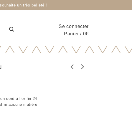
ouhaite un très bel été !
Se connecter
Panier
/
0
€
u
n doré à l’or fin 24
el ni aucune matière