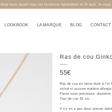
 reste ouvert mais les livraisons reprendront le 24 août. Je vous s
LOOKBOOK
LA MARQUE
BLOG
CONTACT
Ras de cou Gink
55
€
Ras de cou en laiton doré à l’or
nickel ni aucune matière allergis
Pierre semi précieuse: diamètre
Tour de cou 42 cm.
–
Il n’y en a pas deux pierres iden