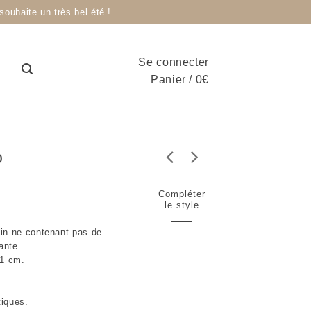
ouhaite un très bel été !
Se connecter
Panier
/
0
€
o
Compléter
le style
 fin ne contenant pas de
ante.
 1 cm.
tiques.