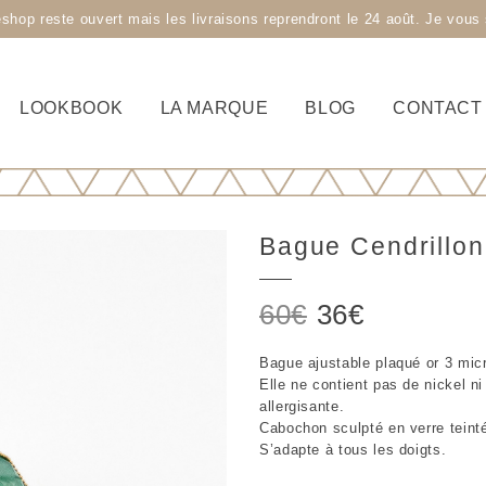
 reste ouvert mais les livraisons reprendront le 24 août. Je vous s
LOOKBOOK
LA MARQUE
BLOG
CONTACT
Bague Cendrillon
Le
Le
60
€
36
€
prix
prix
Bague ajustable plaqué or 3 mic
initial
actuel
Elle ne contient pas de nickel n
était :
est :
allergisante.
Cabochon sculpté en verre teint
60€.
36€.
S’adapte à tous les doigts.