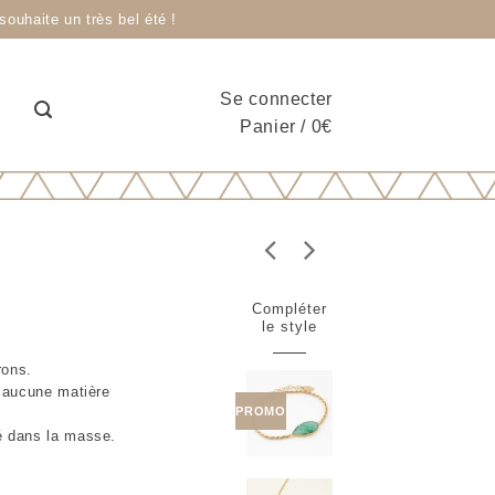
ouhaite un très bel été !
Se connecter
Panier
/
0
€
Compléter
le style
rons.
i aucune matière
PROMO
é dans la masse.