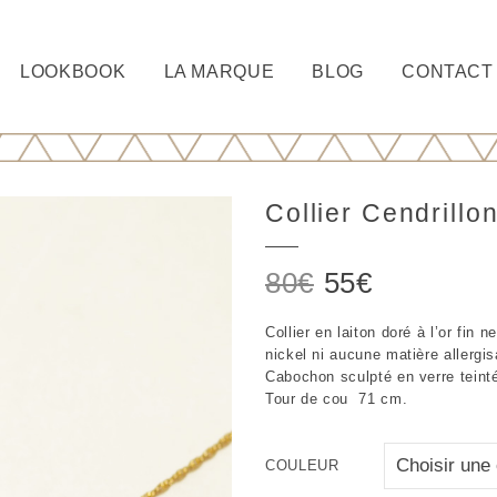
LOOKBOOK
LA MARQUE
BLOG
CONTACT
Collier Cendrillo
Le
Le
80
€
55
€
prix
prix
Collier en laiton doré à l’or fin 
initial
actuel
nickel ni aucune matière allergis
était :
est :
Cabochon sculpté en verre teint
Tour de cou 71 cm.
80€.
55€.
COULEUR