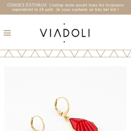
CONGES ESTIVAUX: L'eshop reste ouvert mais les livraisons
reprendront le 24 août. Je vous souhaite un très bel été !