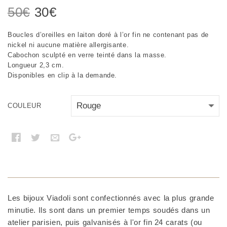
Le
Le
50
€
30
€
prix
prix
Boucles d’oreilles en laiton doré à l’or fin ne contenant pas de
initial
actuel
nickel ni aucune matière allergisante.
était :
est :
Cabochon sculpté en verre teinté dans la masse.
Longueur 2,3 cm.
50€.
30€.
Disponibles en clip à la demande.
COULEUR
Les bijoux Viadoli sont confectionnés avec la plus grande
minutie. Ils sont dans un premier temps soudés dans un
atelier parisien, puis galvanisés à l'or fin 24 carats (ou