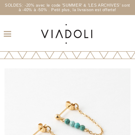
SOLDES: -20% avec le code 'SUMMER' & 'LES ARCHIVES' sont
à -40% à -50% . Petit plus, la livraison est offerte!