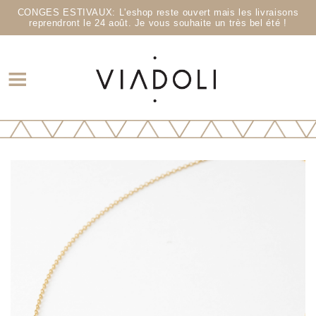
CONGES ESTIVAUX: L'eshop reste ouvert mais les livraisons
reprendront le 24 août. Je vous souhaite un très bel été !