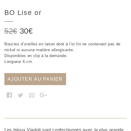
BO Lise or
Le
Le
52
€
30
€
prix
prix
Boucles d’oreilles en laiton doré à l’or fin ne contenant pas de
initial
actuel
nickel ni aucune matière allergisante.
était :
est :
Disponibles en clip à la demande.
Longueur 6 cm.
52€.
30€.
AJOUTER AU PANIER
Les bijoux Viadoli sont confectionnés avec la plus grande