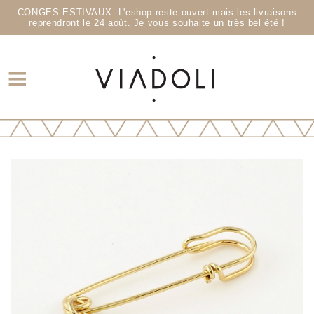
CONGES ESTIVAUX: L'eshop reste ouvert mais les livraisons
reprendront le 24 août. Je vous souhaite un très bel été !