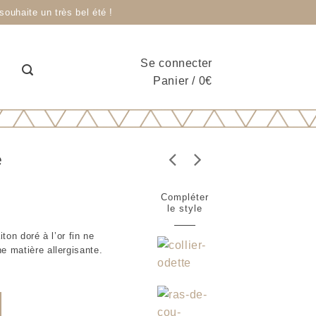
ouhaite un très bel été !
Se connecter
Panier
/
0
€
e
Compléter
le style
iton doré à l’or fin ne
e matière allergisante.