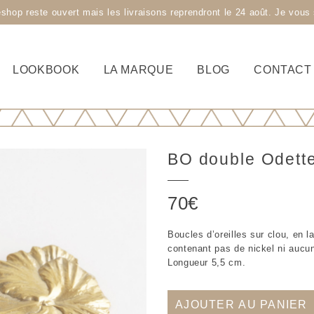
 reste ouvert mais les livraisons reprendront le 24 août. Je vous s
LOOKBOOK
LA MARQUE
BLOG
CONTACT
BO double Odett
70
€
Boucles d’oreilles sur clou, en la
contenant pas de nickel ni aucun
Longueur 5,5 cm.
AJOUTER AU PANIER