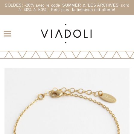
SOLDES: -20% avec le code 'SUMMER' & 'LES ARCHIVES' sont
à -40% à -50% . Petit plus, la livraison est offerte!