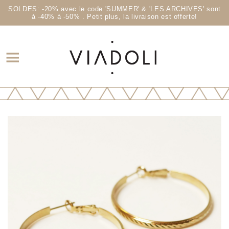
SOLDES: -20% avec le code 'SUMMER' & 'LES ARCHIVES' sont
à -40% à -50% . Petit plus, la livraison est offerte!