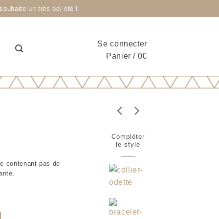
ouhaite un très bel été !
Se connecter
Panier
/
0
€
Compléter
le style
 ne contenant pas de
ante.