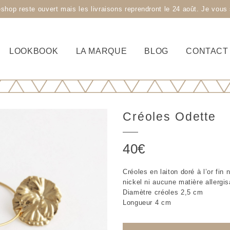
 reste ouvert mais les livraisons reprendront le 24 août. Je vous s
LOOKBOOK
LA MARQUE
BLOG
CONTACT
Créoles Odette
40
€
Créoles en laiton doré à l’or fin
nickel ni aucune matière allergis
Diamètre créoles 2,5 cm
Longueur 4 cm