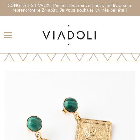
CONGES ESTIVAUX: L'eshop reste ouvert mais les livraisons
reprendront le 24 août. Je vous souhaite un très bel été !