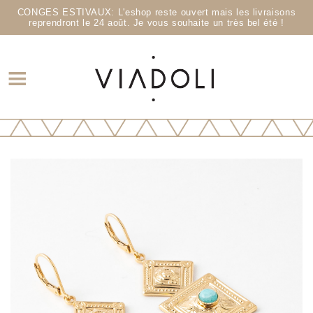
CONGES ESTIVAUX: L'eshop reste ouvert mais les livraisons
reprendront le 24 août. Je vous souhaite un très bel été !