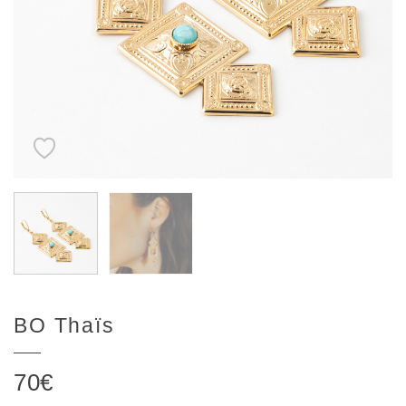
BO Thaïs
70
€