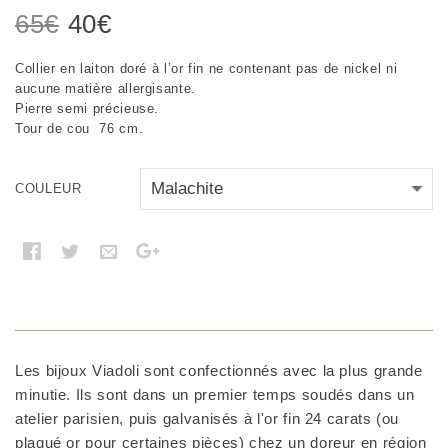
Le
Le
65
€
40
€
prix
prix
Collier en laiton doré à l’or fin ne contenant pas de nickel ni
initial
actuel
aucune matière allergisante.
était :
est :
Pierre semi précieuse.
Tour de cou 76 cm.
65€.
40€.
COULEUR
Les bijoux Viadoli sont confectionnés avec la plus grande
minutie. Ils sont dans un premier temps soudés dans un
atelier parisien, puis galvanisés à l'or fin 24 carats (ou
plaqué or pour certaines pièces) chez un doreur en région