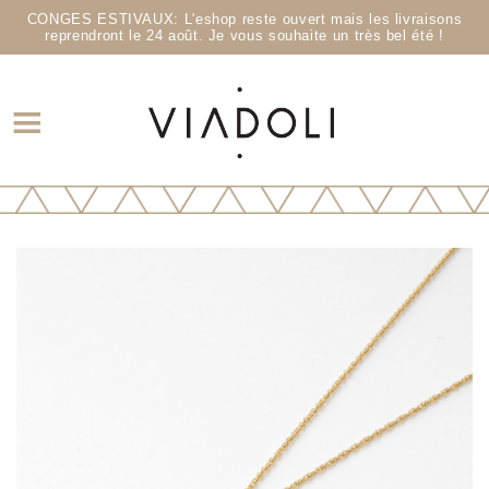
CONGES ESTIVAUX: L'eshop reste ouvert mais les livraisons
reprendront le 24 août. Je vous souhaite un très bel été !