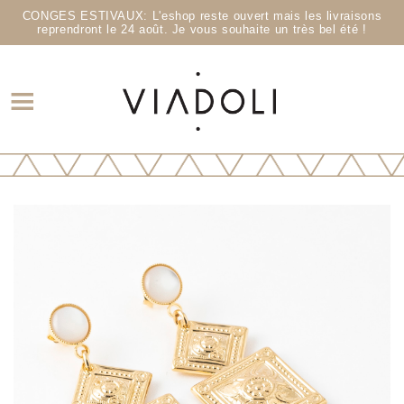
CONGES ESTIVAUX: L'eshop reste ouvert mais les livraisons
reprendront le 24 août. Je vous souhaite un très bel été !