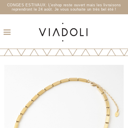
CONGES ESTIVAUX: L'eshop reste ouvert mais les livraisons
reprendront le 24 août. Je vous souhaite un très bel été !