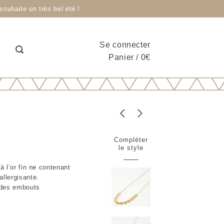
ouhaite un très bel été !
Se connecter
Panier
/
0
€
Compléter
le style
à l’or fin ne contenant
allergisante.
 des embouts