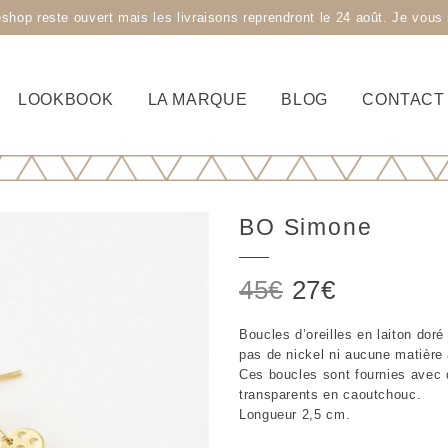
 reste ouvert mais les livraisons reprendront le 24 août. Je vous s
LOOKBOOK
LA MARQUE
BLOG
CONTACT
BO Simone
Le
Le
45
€
27
€
prix
prix
Boucles d’oreilles en laiton doré 
initial
actuel
pas de nickel ni aucune matière 
était :
est :
Ces boucles sont fournies avec
transparents en caoutchouc.
45€.
27€.
Longueur 2,5 cm.