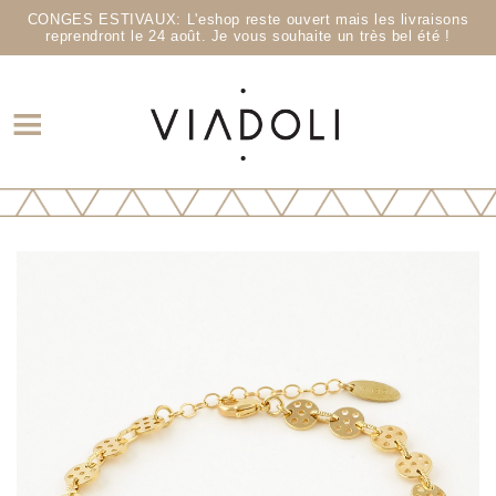
CONGES ESTIVAUX: L'eshop reste ouvert mais les livraisons
reprendront le 24 août. Je vous souhaite un très bel été !