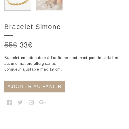
Bracelet Simone
Le
Le
55
€
33
€
prix
prix
Bracelet en laiton doré à l’or fin ne contenant pas de nickel ni
initial
actuel
aucune matière allergisante.
était :
est :
Longueur ajustable max 19 cm.
55€.
33€.
AJOUTER AU PANIER