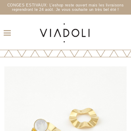
CONGES ESTIVAUX: L'eshop reste ouvert mais les livraisons
reprendront le 24 août. Je vous souhaite un très bel été !