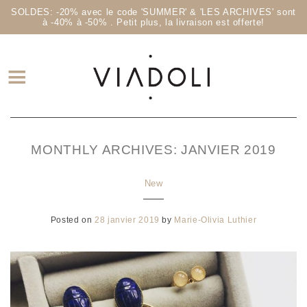
SOLDES: -20% avec le code 'SUMMER' & 'LES ARCHIVES' sont
à -40% à -50% . Petit plus, la livraison est offerte!
MONTHLY ARCHIVES:
JANVIER 2019
New
Posted on
28 janvier 2019
by
Marie-Olivia Luthier