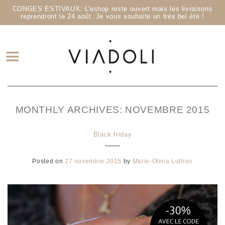
CONGES ESTIVAUX: L'eshop reste ouvert mais les livraisons
reprendront le 24 août. Je vous souhaite un très bel été !
MONTHLY ARCHIVES:
NOVEMBRE 2015
Black friday
Posted on
27 novembre 2015
by
Marie-Olivia Luthier