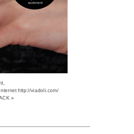
t,
nternet http://viadoli.com/
LACK »