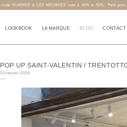
code 'SUMMER' & 'LES ARCHIVES' sont à -40% à -50% . Petit plus, la 
LOOKBOOK
LA MARQUE
BLOG
CONTACT
POP UP SAINT-VALENTIN / TRENTOTT
Posted on
10 février 2026