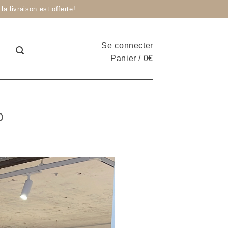
livraison est offerte!
Se connecter
Panier
/
0
€
O